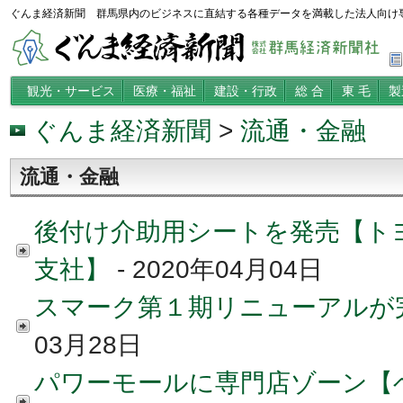
ぐんま経済新聞 群馬県内のビジネスに直結する各種データを満載した法人向け
観光・サービス
医療・福祉
建設・行政
総 合
東 毛
製
ぐんま経済新聞
>
流通・金融
流通・金融
後付け介助用シートを発売【ト
支社】
- 2020年04月04日
スマーク第１期リニューアルが
03月28日
パワーモールに専門店ゾーン【