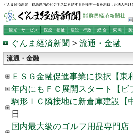
ぐんま経済新聞 群馬県内のビジネスに直結する各種データを満載した法人向け
観光・サービス
医療・福祉
建設・行政
総 合
東 毛
製
ぐんま経済新聞
>
流通・金融
流通・金融
ＥＳＧ金融促進事業に採択【東
年内にもＦＣ展開スタート【ビ
駒形ＩＣ隣接地に新倉庫建設【
日
国内最大級のゴルフ用品専門店