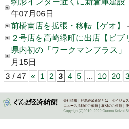
駒形インター近くに新倉庫建設
年07月06日
前橋南店を拡張・移転【ゲオ】
２号店を高崎緑町に出店【ビブ
県内初の「ワークマンプラス」
月15日
3 / 47
«
1
2
3
4
5
...
10
20
会社情報
｜
群馬経済新聞とは
｜
ダイジェス
ニュース掲載のご依頼
｜
取材のご依頼
｜
後
Copyright(C)2010–2020 Gunma Keizai Shi