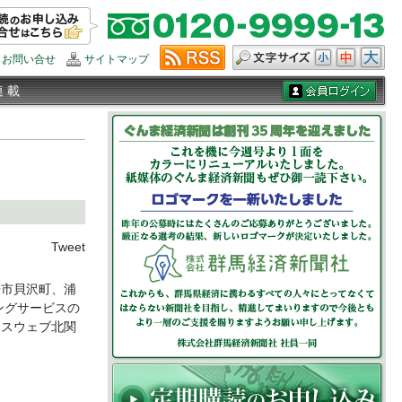
お問い合せ
サイトマップ
連 載
Tweet
市貝沢町、浦
ングサービスの
ンスウェブ北関