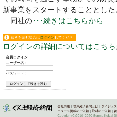
新事業をスタートすることとした
同社の
･･･続きはこちらから
続きを読む場合は
ログイン
してくださ
ログインの詳細についてはこちら
い。
会員ログイン
ユーザー名：
パスワード：
会社情報
｜
群馬経済新聞とは
｜
ダイジェス
ニュース掲載のご依頼
｜
取材のご依頼
｜
後
Copyright(C)2010–2020 Gunma Keizai Shi