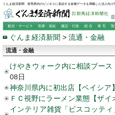
ぐんま経済新聞 群馬県内のビジネスに直結する各種データを満載した法人向け
観光・サービス
医療・福祉
建設・行政
総 合
東 毛
製
ぐんま経済新聞
>
流通・金融
流通・金融
けやきウォーク内に相談ブース
08日
神奈川県内に初出店【ベイシア
ＦＣ視野にラーメン業態【ザイ
インテリア雑貨「ビスコッティ