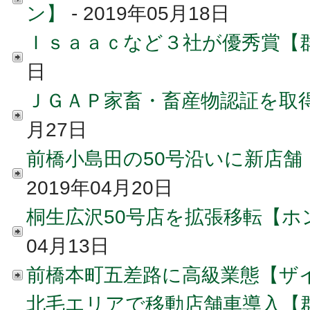
ン】
- 2019年05月18日
Ｉｓａａｃなど３社が優秀賞【
日
ＪＧＡＰ家畜・畜産物認証を取
月27日
前橋小島田の50号沿いに新店
2019年04月20日
桐生広沢50号店を拡張移転【ホ
04月13日
前橋本町五差路に高級業態【ザ
北毛エリアで移動店舗車導入【