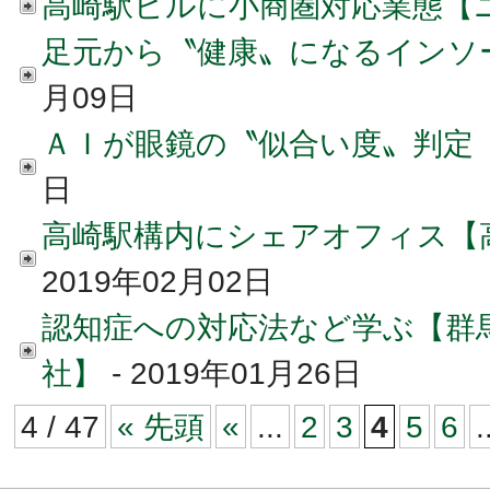
高崎駅ビルに小商圏対応業態【
足元から〝健康〟になるインソ
月09日
ＡＩが眼鏡の〝似合い度〟判定
日
高崎駅構内にシェアオフィス【
2019年02月02日
認知症への対応法など学ぶ【群
社】
- 2019年01月26日
4 / 47
« 先頭
«
...
2
3
4
5
6
.