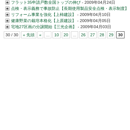
フラット35申請戸数全国トップの伸び
- 2009年04月24日
点検・表示義務で事故防止【長期使用製品安全点検・表示制度】
リフォーム事業を強化【上柿建設】
- 2009年04月10日
健康野菜の栽培本格化【上原建設】
- 2009年04月05日
宅地27区画の分譲開始【三光企画】
- 2009年04月03日
30 / 30
« 先頭
«
...
10
20
...
26
27
28
29
30