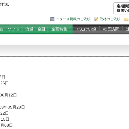
専門紙
ニュース掲載のご依頼
取材のご依頼
造・ソフト
流通・金融
企画特集
ぐんけい録
社長訪問
02日
月26日
年06月12日
009年05月29日
月22日
月15日
5月08日