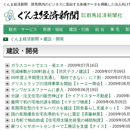
ぐんま経済新聞 群馬県内のビジネスに直結する各種データを満載した法人向け
観光・サービス
医療・福祉
建設・行政
総 合
東 毛
製
ぐんま経済新聞
>
建設・開発
建設・開発
ガラスコートでエコ・省エネ
- 2009年07月16日
完成棟数が100軒超える【渋沢テクノ建設】
- 2009年07月09日
09年度上半期受注見通し「期待できない」に７割
- 2009年07月
グリストラップの清掃事業を開始【トーエー商会】
- 2009年06
サンワがエネファームに参入
- 2009年06月19日
分譲・注文住宅の販売伸ばす【ケイアイスター不動産】
- 2009
藤岡で初の宅地分譲を開始【イチカワ物産】
- 2009年06月05日
長期滞在型のモデルハウスを建設【田舎暮らし支援ネット】
- 2
国の長期優良住宅先導的モデルに選定【斉藤林業】
- 2009年05
11市町で独自助成【住宅用太陽光発電の補助制度】
- 2009年05
家づくりサポートセンターで工務店を支援【ナイス】
- 2009年0