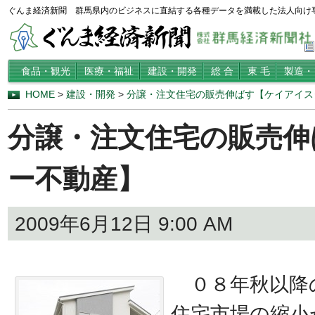
ぐんま経済新聞 群馬県内のビジネスに直結する各種データを満載した法人向け
食品・観光
医療・福祉
建設・開発
総 合
東 毛
製造・
HOME
>
建設・開発
>
分譲・注文住宅の販売伸ばす【ケイアイス
分譲・注文住宅の販売伸
ー不動産】
2009年6月12日 9:00 AM
０８年秋以降
住宅市場の縮小