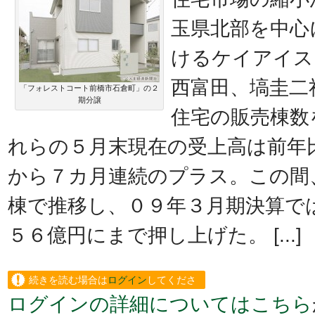
玉県北部を中心
けるケイアイス
西富田、塙圭二
「フォレストコート前橋市石倉町」の２
期分譲
住宅の販売棟数
れらの５月末現在の受上高は前年
から７カ月連続のプラス。この間
棟で推移し、０９年３月期決算で
５６億円にまで押し上げた。 [...]
続きを読む場合は
ログイン
してくださ
ログインの詳細についてはこちら
い。