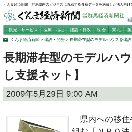
ぐんま経済新聞 群馬県内のビジネスに直結する各種データを満載した法人向け
観光・サービス
医療・福祉
建設・行政
総 合
東 毛
製
ぐんま経済新聞
>
建設・開発
>
長期滞在型のモデルハウスを建設
長期滞在型のモデルハウ
し支援ネット】
2009年5月29日 9:00 AM
県内への移住
組む「ＮＰＯ法