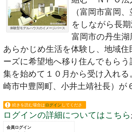
（富岡市富岡、
をしながら長期
体験型モデルハウスのイメージパース
富岡市の丹生湖
あらかじめ生活を体験し、地域住
ーズに希望地へ移り住んでもらう
集を始めて１０月から受け入れる
崎市中豊岡町、小井土靖社長）が
続きを読む場合は
ログイン
してくださ
ログインの詳細についてはこちら
い。
会員ログイン