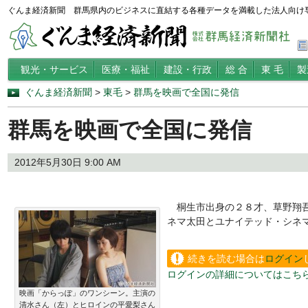
ぐんま経済新聞 群馬県内のビジネスに直結する各種データを満載した法人向け
観光・サービス
医療・福祉
建設・行政
総 合
東 毛
製
ぐんま経済新聞
>
東毛
>
群馬を映画で全国に発信
群馬を映画で全国に発信
2012年5月30日 9:00 AM
桐生市出身の２８才、草野翔吾
ネマ太田とユナイテッド・シネ
続きを読む場合は
ログイン
ログインの詳細についてはこち
い。
映画「からっぽ」のワンシーン。主演の
清水さん（左）とヒロインの平愛梨さん