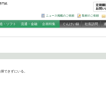
専門紙
ニュース掲載のご依頼
取材のご依頼
造・ソフト
流通・金融
企画特集
ぐんけい録
社長訪問
揮できずにいる。