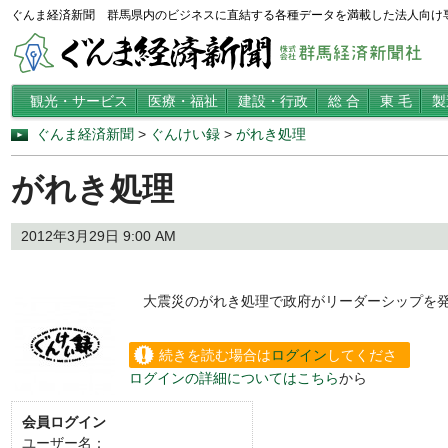
ぐんま経済新聞 群馬県内のビジネスに直結する各種データを満載した法人向け
観光・サービス
医療・福祉
建設・行政
総 合
東 毛
製
ぐんま経済新聞
>
ぐんけい録
>
がれき処理
がれき処理
2012年3月29日 9:00 AM
大震災のがれき処理で政府がリーダーシップを発
続きを読む場合は
ログイン
してくださ
ログインの詳細についてはこちら
から
い。
会員ログイン
ユーザー名：