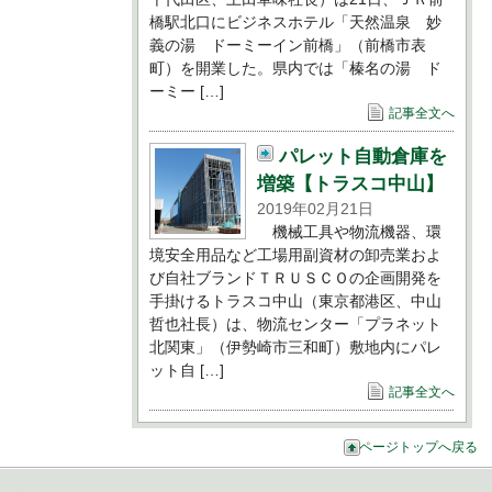
橋駅北口にビジネスホテル「天然温泉 妙
義の湯 ドーミーイン前橋」（前橋市表
町）を開業した。県内では「榛名の湯 ド
ーミー […]
記事全文へ
パレット自動倉庫を
増築【トラスコ中山】
2019年02月21日
機械工具や物流機器、環
境安全用品など工場用副資材の卸売業およ
び自社ブランドＴＲＵＳＣＯの企画開発を
手掛けるトラスコ中山（東京都港区、中山
哲也社長）は、物流センター「プラネット
北関東」（伊勢崎市三和町）敷地内にパレ
ット自 […]
記事全文へ
ページトップへ戻る