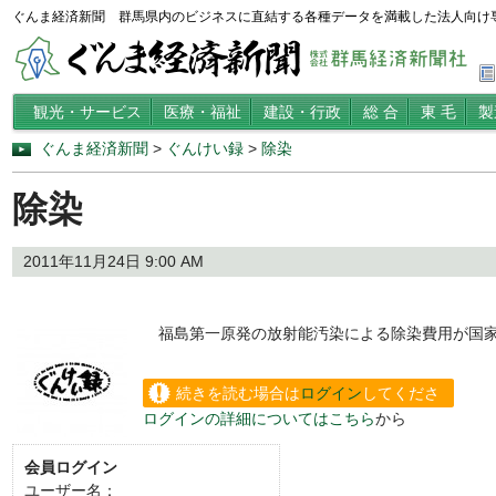
ぐんま経済新聞 群馬県内のビジネスに直結する各種データを満載した法人向け
観光・サービス
医療・福祉
建設・行政
総 合
東 毛
製
ぐんま経済新聞
>
ぐんけい録
>
除染
除染
2011年11月24日 9:00 AM
福島第一原発の放射能汚染による除染費用が国家
続きを読む場合は
ログイン
してくださ
ログインの詳細についてはこちら
から
い。
会員ログイン
ユーザー名：