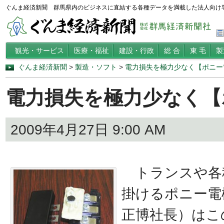
ぐんま経済新聞 群馬県内のビジネスに直結する各種データを満載した法人向け
観光・サービス
医療・福祉
建設・行政
総 合
東 毛
製
ぐんま経済新聞
>
製造・ソフト
>
電力損失を極力少なく【ポニー
電力損失を極力少なく【
2009年4月27日 9:00 AM
トランスや各
掛けるポニー電
正博社長）はこ