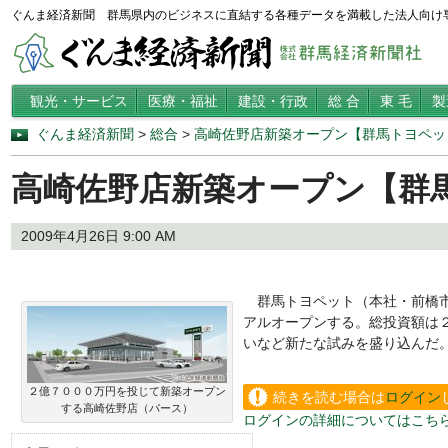
ぐんま経済新聞 群馬県内のビジネスに直結する各種データを満載した法人向け
観光・サービス
医療・福祉
建設・行政
総 合
東 毛
製
ぐんま経済新聞
>
総合
>
高崎佐野店新築オープン【群馬トヨペッ
高崎佐野店新築オープン【群
2009年4月26日 9:00 AM
群馬トヨペット（本社・前橋市
アルオープンする。総投資額は
いなど新たな試みを盛り込んだ
２億７０００万円を投じて新築オープン
続きを読む場合は
ログイン
する高崎佐野店（パース）
ログインの詳細についてはこち
い。