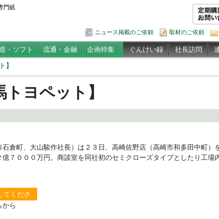
専門紙
ニュース掲載のご依頼
取材のご依頼
造・ソフト
流通・金融
企画特集
ぐんけい録
社長訪問
ト】
馬トヨペット】
石倉町、大山駿作社長）は２３日、高崎佐野店（高崎市和多田中町）
２億７０００万円。商談室を同社初のセミクローズタイプとしたり工場
。
してくださ
ら
から