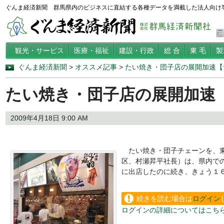
ぐんま経済新聞 群馬県内のビジネスに直結する各種データを満載した法人向け
観光・サービス
医療・福祉
建設・行政
総 合
東 毛
製
ぐんま経済新聞
>
オススメ記事
>
たい焼き・団子店の展開加速【
たい焼き・団子店の展開加速
2009年4月18日 9:00 AM
たい焼き・団子チェーンを、東
区、村瀬昇平社長）は、県内で
に出店したのに続き、きょう１
続きを読む場合は
ログイン
ログインの詳細についてはこち
い。