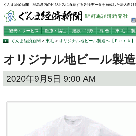
ぐんま経済新聞 群馬県内のビジネスに直結する各種データを満載した法人向け
観光・サービス
医療・福祉
建設・行政
総 合
東 毛
製
ぐんま経済新聞
>
東毛
>
オリジナル地ビール製造へ【Ｐｅｒｋ】
オリジナル地ビール製造
2020年9月5日 9:00 AM