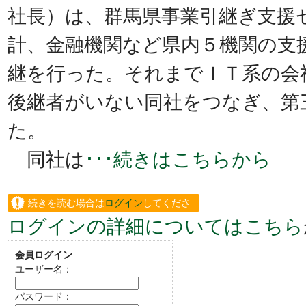
社長）は、群馬県事業引継ぎ支援
計、金融機関など県内５機関の支
継を行った。それまでＩＴ系の会
後継者がいない同社をつなぎ、第
た。
同社は
･･･続きはこちらから
続きを読む場合は
ログイン
してくださ
ログインの詳細についてはこちら
い。
会員ログイン
ユーザー名：
パスワード：