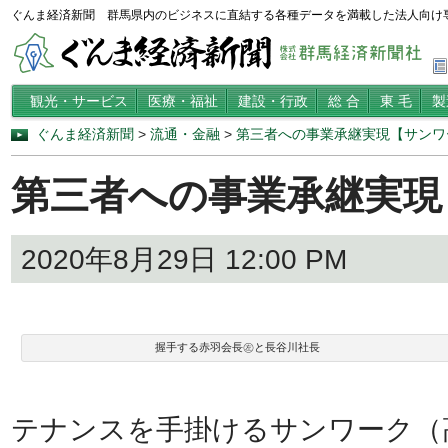
ぐんま経済新聞 群馬県内のビジネスに直結する各種データを満載した法人向け
観光・サービス
医療・福祉
建設・行政
総 合
東 毛
製
ぐんま経済新聞
>
流通・金融
>
第三者への事業承継実現【サンワ
第三者への事業承継実現
2020年8月29日 12:00 PM
握手する赤羽会長㊧と長谷川社長
テナンスを手掛けるサンワーク（