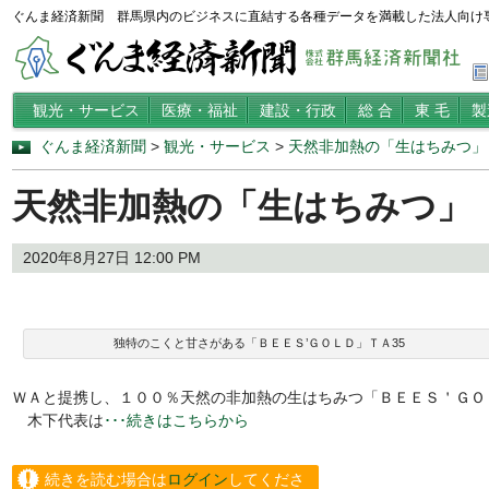
ぐんま経済新聞 群馬県内のビジネスに直結する各種データを満載した法人向け
観光・サービス
医療・福祉
建設・行政
総 合
東 毛
製
ぐんま経済新聞
>
観光・サービス
>
天然非加熱の「生はちみつ」
天然非加熱の「生はちみつ」
2020年8月27日 12:00 PM
独特のこくと甘さがある「ＢＥＥＳ’ＧＯＬＤ」ＴＡ35
ＷＡと提携し、１００％天然の非加熱の生はちみつ「ＢＥＥＳ＇ＧＯ
木下代表は
･･･続きはこちらから
続きを読む場合は
ログイン
してくださ