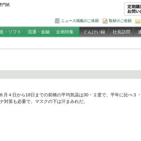
専門紙
ニュース掲載のご依頼
取材のご依頼
造・ソフト
流通・金融
企画特集
ぐんけい録
社長訪問
月４日から18日までの前橋の平均気温は30・２度で、平年に比べ３
ロナ対策も必要で、マスクの下は汗まみれだ。