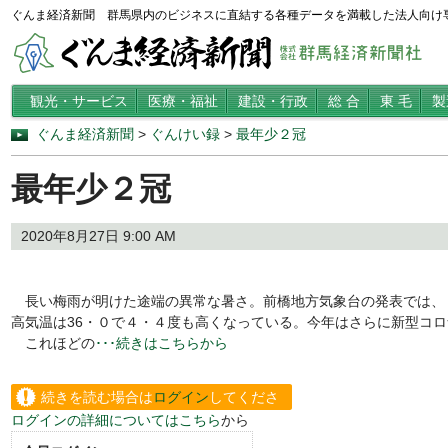
ぐんま経済新聞 群馬県内のビジネスに直結する各種データを満載した法人向け
観光・サービス
医療・福祉
建設・行政
総 合
東 毛
製
ぐんま経済新聞
>
ぐんけい録
>
最年少２冠
最年少２冠
2020年8月27日 9:00 AM
長い梅雨が明けた途端の異常な暑さ。前橋地方気象台の発表では、８
高気温は36・０で４・４度も高くなっている。今年はさらに新型コ
これほどの
･･･続きはこちらから
続きを読む場合は
ログイン
してくださ
ログインの詳細についてはこちら
から
い。