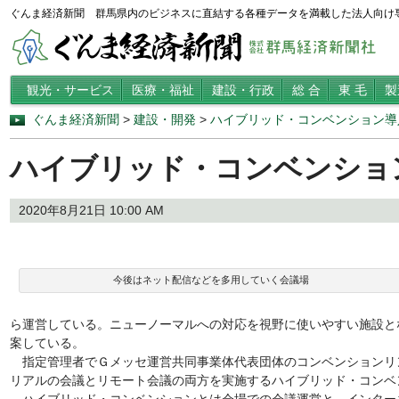
ぐんま経済新聞 群馬県内のビジネスに直結する各種データを満載した法人向け
観光・サービス
医療・福祉
建設・行政
総 合
東 毛
製
ぐんま経済新聞
>
建設・開発
>
ハイブリッド・コンベンション導
ハイブリッド・コンベンショ
2020年8月21日 10:00 AM
今後はネット配信などを多用していく会議場
ら運営している。ニューノーマルへの対応を視野に使いやすい施設と
案している。
指定管理者でＧメッセ運営共同事業体代表団体のコンベンションリ
リアルの会議とリモート会議の両方を実施するハイブリッド・コンベ
ハイブリッド・コンベンションとは会場での会議運営と、インター