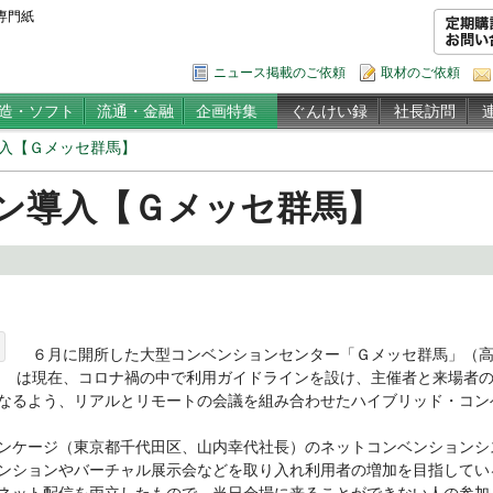
専門紙
ニュース掲載のご依頼
取材のご依頼
造・ソフト
流通・金融
企画特集
ぐんけい録
社長訪問
入【Ｇメッセ群馬】
ン導入【Ｇメッセ群馬】
６月に開所した大型コンベンションセンター「Ｇメッセ群馬」（高
は現在、コロナ禍の中で利用ガイドラインを設け、主催者と来場者
なるよう、リアルとリモートの会議を組み合わせたハイブリッド・コン
ンケージ（東京都千代田区、山内幸代社長）のネットコンベンションシ
ンションやバーチャル展示会などを取り入れ利用者の増加を目指してい
ネット配信を両立したもので、当日会場に来ることができない人の参加