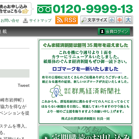
お問い合せ
サイトマップ
連 載
Tweet
崎市岩押町）
の協力を得なが
ベンションを提
ステムを導入。
る。
も可能になる。