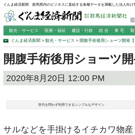
ぐんま経済新聞 群馬県内のビジネスに直結する各種データを満載した法人向け
観光・サービス
医療・福祉
建設・行政
総 合
東 毛
製
ぐんま経済新聞
>
観光・サービス
>
開腹手術後用ショーツ開発【
開腹手術後用ショーツ開
2020年8月20日 12:00 PM
世代を問わず利用できるシンプルなデザイン
サルなどを手掛けるイチカワ物産