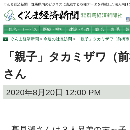
ぐんま経済新聞 群馬県内のビジネスに直結する各種データを満載した法人向け
観光・サービス
医療・福祉
建設・行政
総 合
東 毛
製
ぐんま経済新聞
>
今週の社長訪問
>
「親子」タカミザワ（前橋市
「親子」タカミザワ（前
さん
2020年8月20日 12:00 PM
髙見澤さんは３人兄弟の末っ子