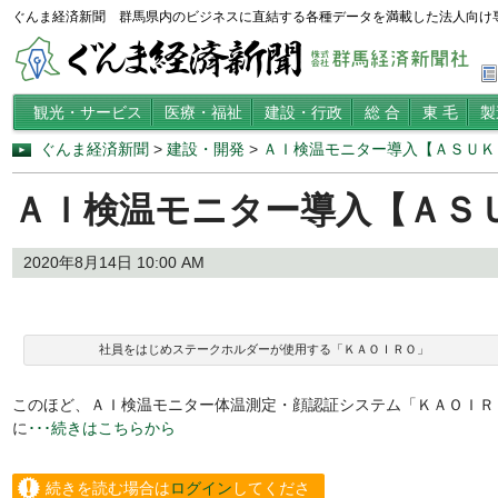
ぐんま経済新聞 群馬県内のビジネスに直結する各種データを満載した法人向け
観光・サービス
医療・福祉
建設・行政
総 合
東 毛
製
ぐんま経済新聞
>
建設・開発
>
ＡＩ検温モニター導入【ＡＳＵＫ
ＡＩ検温モニター導入【ＡＳ
2020年8月14日 10:00 AM
社員をはじめステークホルダーが使用する「ＫＡＯＩＲＯ」
このほど、ＡＩ検温モニター体温測定・顔認証システム「ＫＡＯＩＲ
に
･･･続きはこちらから
続きを読む場合は
ログイン
してくださ