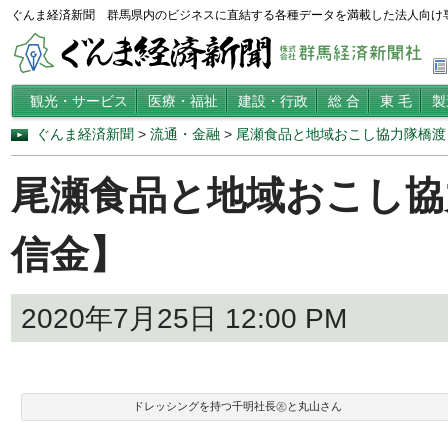
ぐんま経済新聞 群馬県内のビジネスに直結する各種データを満載した法人向け
観光・サービス
医療・福祉
建設・行政
総 合
東 毛
製
ぐんま経済新聞
>
流通・金融
>
尾瀬食品と地域おこし協力隊橋渡
尾瀬食品と地域おこし協
信金】
2020年7月25日 12:00 PM
ドレッシングを持つ千明社長㊧と丸山さん