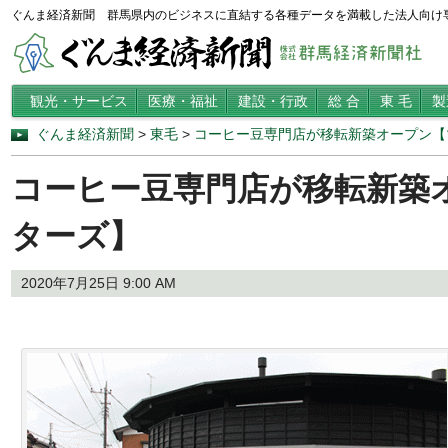
ぐんま経済新聞 群馬県内のビジネスに直結する各種データを満載した法人向け
観光・サービス
医療・福祉
建設・行政
総 合
東 毛
製
ぐんま経済新聞
>
東毛
>
コーヒー豆専門店が移転新築オープン【
コーヒー豆専門店が移転新築
ターズ】
2020年7月25日 9:00 AM