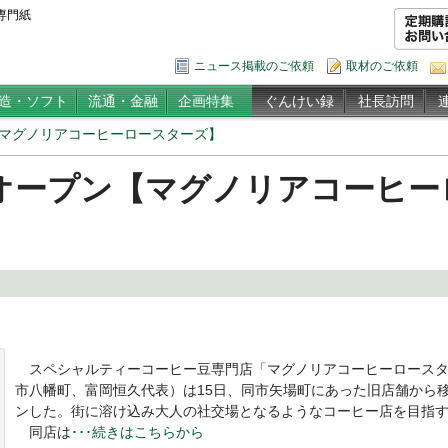
専門紙
ニュース掲載のご依頼
取材のご依頼
造・ソフト
流通・金融
企画特集
ぐんけい録
社長訪問
マグノリアコーヒーロースターズ】
オープン【マグノリアコーヒー
スペシャルティーコーヒー豆専門店「マグノリアコーヒーロースタ
市八幡町、富岡恒久代表）は15日、同市矢場町にあった旧店舗から
ンした。街に溶け込み大人の社交場となるようなコーヒー店を目指
同店は
･･･続きはこちらから