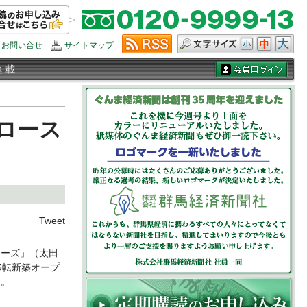
お問い合せ
サイトマップ
連 載
ロース
Tweet
ーズ」（太田
移転新築オープ
す。