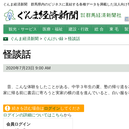
ぐんま経済新聞 群馬県内のビジネスに直結する各種データを満載した法人向け
観光・サービス
医療・福祉
建設・行政
総 合
東 毛
製
ぐんま経済新聞
>
ぐんけい録
>
怪談話
怪談話
2020年7月23日 9:00 AM
昔、こんな体験をしたことがある。中学３年生の夏、塾の帰り道を友
家に帰る前に書店に寄ろうと実家の横の道を進んでいると、白い服を
続きを読む場合は
ログイン
してくださ
ログインの詳細についてはこちら
から
い。
会員ログイン