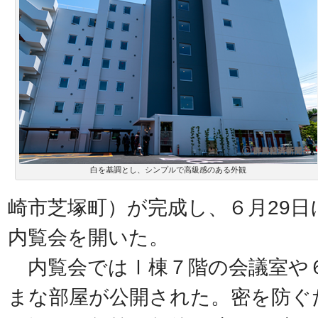
白を基調とし、シンプルで高級感のある外観
崎市芝塚町）が完成し、６月29
内覧会を開いた。
内覧会ではⅠ棟７階の会議室や
まな部屋が公開された。密を防ぐ