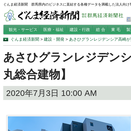
ぐんま経済新聞 群馬県内のビジネスに直結する各種データを満載した法人向け
観光・サービス
医療・福祉
建設・行政
総 合
東 毛
製
ぐんま経済新聞
>
建設・開発
>
あさひグランレジデンシア高崎が
あさひグランレジデンシ
丸総合建物】
2020年7月3日 10:00 AM