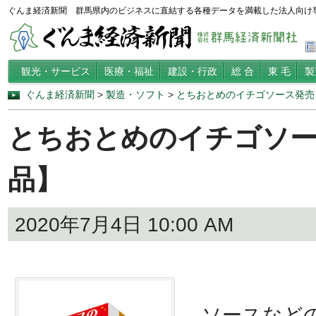
ぐんま経済新聞 群馬県内のビジネスに直結する各種データを満載した法人向け
観光・サービス
医療・福祉
建設・行政
総 合
東 毛
製
ぐんま経済新聞
>
製造・ソフト
>
とちおとめのイチゴソース発売
とちおとめのイチゴソー
品】
2020年7月4日 10:00 AM
ソースなどの