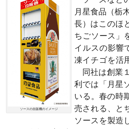
月星食品（栃
長）はこのほ
ちごソース」
イルスの影響
凍イチゴを活
同社は創業１
利では「月星
いる。春の時
売される、と
ソースの自販機のイメージ
ソースを製造