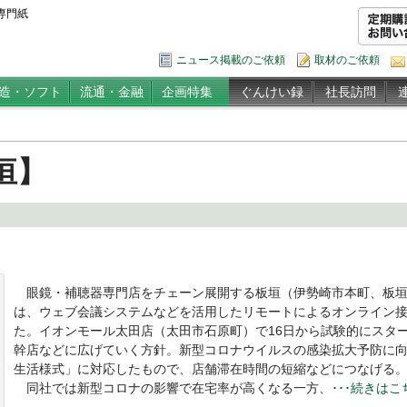
専門紙
ニュース掲載のご依頼
取材のご依頼
造・ソフト
流通・金融
企画特集
ぐんけい録
社長訪問
垣】
眼鏡・補聴器専門店をチェーン展開する板垣（伊勢崎市本町、板垣
は、ウェブ会議システムなどを活用したリモートによるオンライン
た。イオンモール太田店（太田市石原町）で16日から試験的にスタ
幹店などに広げていく方針。新型コロナウイルスの感染拡大予防に
生活様式」に対応したもので、店舗滞在時間の短縮などにつなげる
同社では新型コロナの影響で在宅率が高くなる一方、
･･･続きは