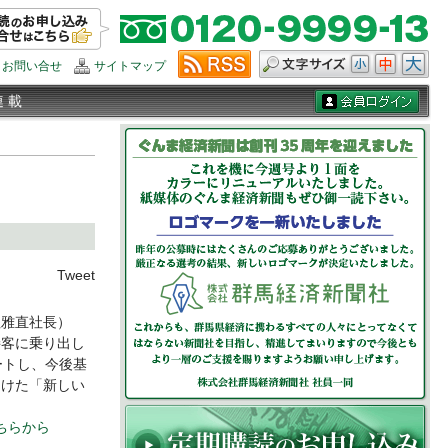
お問い合せ
サイトマップ
連 載
Tweet
雅直社長）
接客に乗り出し
ートし、今後基
向けた「新しい
。
こちらから