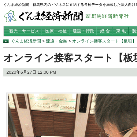
ぐんま経済新聞 群馬県内のビジネスに直結する各種データを満載した法人向け
観光・サービス
医療・福祉
建設・行政
総 合
東 毛
製
ぐんま経済新聞
>
流通・金融
>
オンライン接客スタート【板垣】
オンライン接客スタート【板
2020年6月27日 12:00 PM