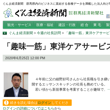
ぐんま経済新聞 群馬県内のビジネスに直結する各種データを満載した法人向け
観光・サービス
医療・福祉
建設・行政
総 合
東 毛
製
ぐんま経済新聞
>
今週の社長訪問
>
「趣味一筋」東洋ケアサービ
「趣味一筋」東洋ケアサービ
2020年6月25日 12:00 PM
４年前に父の細野好司さんから社長職を引き継い
開するエッサンスキッチンの社長も務めている。
若い頃から新規事業を考案することが趣味で、
続きを読む場合は
ログイン
してくださ
ログインの詳細についてはこちら
から
い。