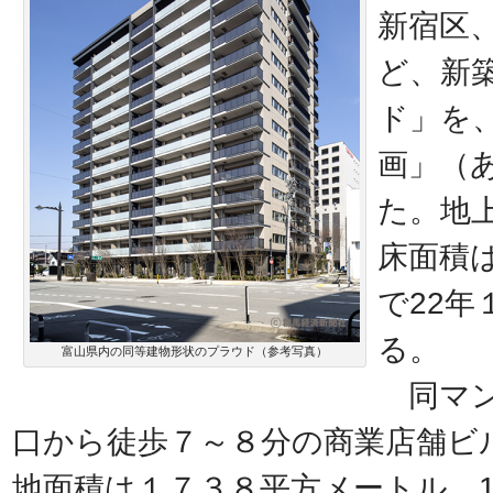
新宿区
ど、新
ド」を
画」（
た。地
床面積
で22
る。
富山県内の同等建物形状のプラウド（参考写真）
同マン
口から徒歩７～８分の商業店舗ビ
地面積は１７３８平方メートル、1