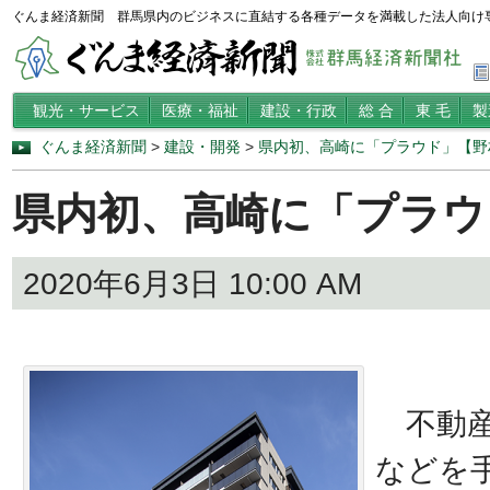
ぐんま経済新聞 群馬県内のビジネスに直結する各種データを満載した法人向け
観光・サービス
医療・福祉
建設・行政
総 合
東 毛
製
ぐんま経済新聞
>
建設・開発
>
県内初、高崎に「プラウド」【野
県内初、高崎に「プラウ
2020年6月3日 10:00 AM
不動産
などを