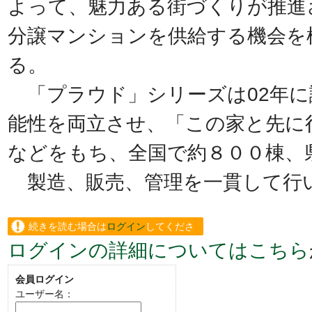
よって、魅力ある街づくりが推進
分譲マンションを供給する機会を
る。
「プラウド」シリーズは02年に
能性を両立させ、「この家と先に
などをもち、全国で約８００棟、
製造、販売、管理を一貫して行
続きを読む場合は
ログイン
してくださ
ログインの詳細についてはこちら
い。
会員ログイン
ユーザー名：