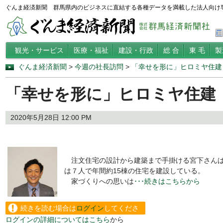
ぐんま経済新聞 群馬県内のビジネスに直結する各種データを満載した法人向け
観光・サービス
医療・福祉
建設・行政
総 合
東 毛
製
ぐんま経済新聞
>
今週の社長訪問
>
「幸せを形に」ヒロミヤ住建
「幸せを形に」ヒロミヤ住建
2020年5月28日 12:00 PM
注文住宅の設計から建築まで手掛ける宮下さんは、
は７人で年間約15棟の住宅を建設している。
家づくりへの思いは
･･･続きはこちらから
続きを読む場合は
ログイン
してくださ
ログインの詳細についてはこちら
から
い。