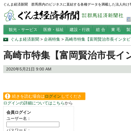
ぐんま経済新聞 群馬県内のビジネスに直結する各種データを満載した法人向け
観光・サービス
医療・福祉
建設・行政
総 合
東 毛
製
ぐんま経済新聞
>
企画特集
>
高崎市特集【富岡賢治市長インタビ
高崎市特集【富岡賢治市長イ
2020年5月21日 9:00 AM
続きを読む場合は
ログイン
してくださ
ログインの詳細についてはこちら
から
い。
会員ログイン
ユーザー名：
パスワード：