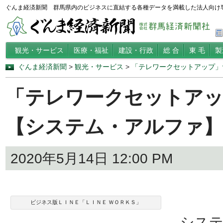
ぐんま経済新聞 群馬県内のビジネスに直結する各種データを満載した法人向け
観光・サービス
医療・福祉
建設・行政
総 合
東 毛
製
ぐんま経済新聞
>
観光・サービス
>
「テレワークセットアップ」
「テレワークセットアッ
【システム・アルファ】
2020年5月14日 12:00 PM
ビジネス版ＬＩＮＥ「ＬＩＮＥ ＷＯＲＫＳ」
システ