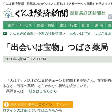
ぐんま経済新聞 群馬県内のビジネスに直結する各種データを満載した法人向け
観光・サービス
医療・福祉
建設・行政
総 合
東 毛
製
ぐんま経済新聞
>
今週の社長訪問
>
「出会いは宝物」つばさ薬局
「出会いは宝物」つばさ薬局
2020年5月14日 12:00 PM
「人は宝」と話すのは薬局チェーンを展開する高野さん。在宅医療
るなど、既存の薬局にとらわれない挑戦を続けている。
高野さんは
･･･続きはこちらから
続きを読む場合は
ログイン
してくださ
ログインの詳細についてはこちら
から
い。