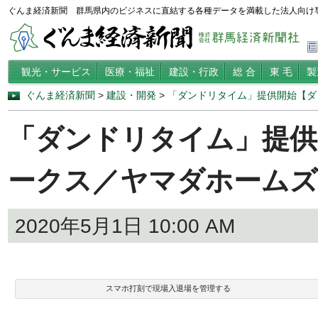
ぐんま経済新聞 群馬県内のビジネスに直結する各種データを満載した法人向け
観光・サービス
医療・福祉
建設・行政
総 合
東 毛
製
ぐんま経済新聞
>
建設・開発
>
「ダンドリタイム」提供開始【ダ
「ダンドリタイム」提供
ークス／ヤマダホームズ
2020年5月1日 10:00 AM
スマホ打刻で現場入退場を管理する