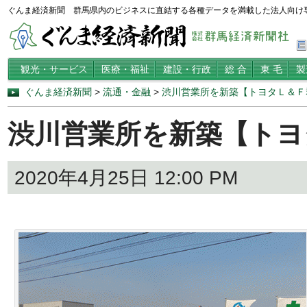
ぐんま経済新聞 群馬県内のビジネスに直結する各種データを満載した法人向け
観光・サービス
医療・福祉
建設・行政
総 合
東 毛
製
ぐんま経済新聞
>
流通・金融
>
渋川営業所を新築【トヨタＬ＆Ｆ
渋川営業所を新築【トヨ
2020年4月25日 12:00 PM