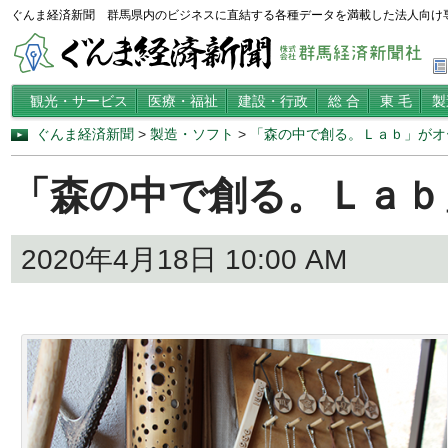
ぐんま経済新聞 群馬県内のビジネスに直結する各種データを満載した法人向け
観光・サービス
医療・福祉
建設・行政
総 合
東 毛
製
ぐんま経済新聞
>
製造・ソフト
>
「森の中で創る。Ｌａｂ」がオ
「森の中で創る。Ｌａｂ
2020年4月18日 10:00 AM