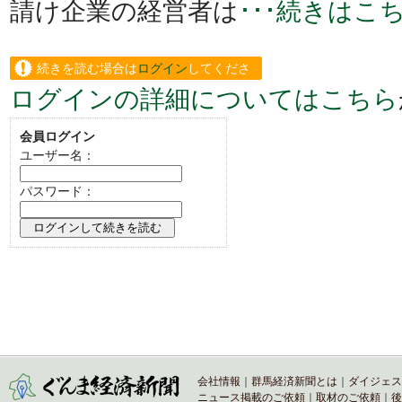
請け企業の経営者は
･･･続きはこ
続きを読む場合は
ログイン
してくださ
ログインの詳細についてはこちら
い。
会員ログイン
ユーザー名：
パスワード：
会社情報
｜
群馬経済新聞とは
｜
ダイジェス
ニュース掲載のご依頼
｜
取材のご依頼
｜
後