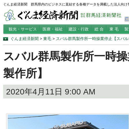
ぐんま経済新聞 群馬県内のビジネスに直結する各種データを満載した法人向け
観光・サービス
医療・福祉
建設・行政
総 合
東 毛
製
ぐんま経済新聞
>
東毛
>
スバル群馬製作所一時操業停止【スバル
スバル群馬製作所一時操
製作所】
2020年4月11日 9:00 AM