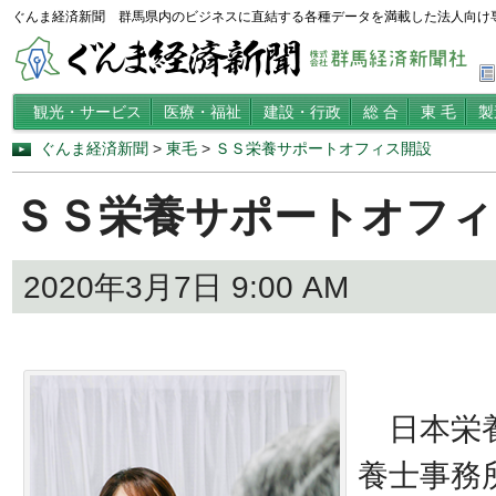
ぐんま経済新聞 群馬県内のビジネスに直結する各種データを満載した法人向け
観光・サービス
医療・福祉
建設・行政
総 合
東 毛
製
ぐんま経済新聞
>
東毛
>
ＳＳ栄養サポートオフィス開設
ＳＳ栄養サポートオフィ
2020年3月7日 9:00 AM
日本栄養
養士事務