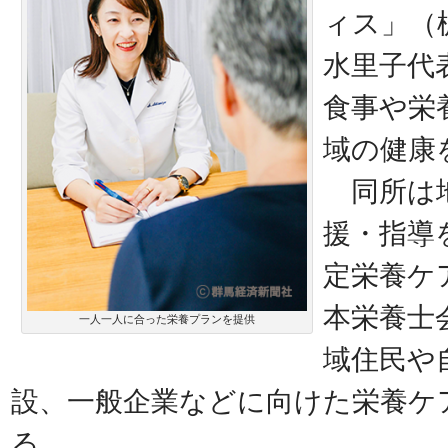
ィス」（
水里子代
食事や栄
域の健康
同所は地
援・指導
定栄養ケ
本栄養士
一人一人に合った栄養プランを提供
域住民や
設、一般企業などに向けた栄養ケ
る。