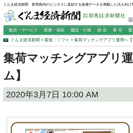
ぐんま経済新聞 群馬県内のビジネスに直結する各種データを満載した法人向け
観光・サービス
医療・福祉
建設・行政
総 合
東 毛
製
ぐんま経済新聞
>
製造・ソフト
>
集荷マッチングアプリ運用へ【
集荷マッチングアプリ運
ム】
2020年3月7日 10:00 AM