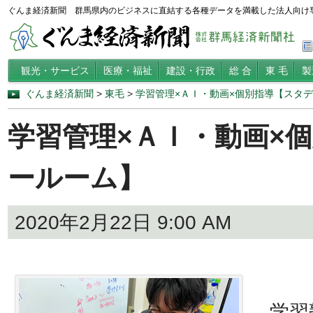
ぐんま経済新聞 群馬県内のビジネスに直結する各種データを満載した法人向け
観光・サービス
医療・福祉
建設・行政
総 合
東 毛
製
ぐんま経済新聞
>
東毛
>
学習管理×ＡＩ・動画×個別指導【スタ
学習管理×ＡＩ・動画×
ールーム】
2020年2月22日 9:00 AM
学習