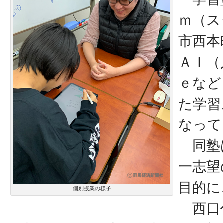
ｍ（ス
市西本
ＡＩ（
ｅなど
た学習
なって
同塾
一志望
目的に
個別授業の様子
西口