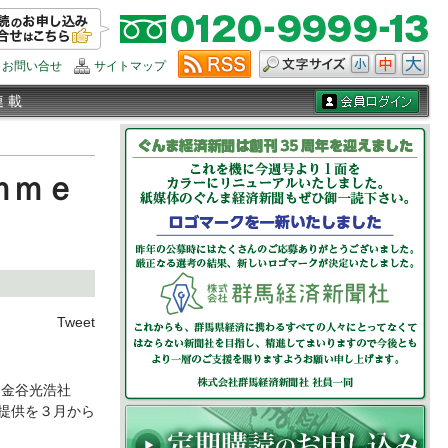
お問い合せ
サイトマップ
連 載
ｍｍｅ
Tweet
金谷光浩社
提供を３月から