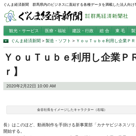
ぐんま経済新聞 群馬県内のビジネスに直結する各種データを満載した法人向け
観光・サービス
医療・福祉
建設・行政
総 合
東 毛
製
ぐんま経済新聞
>
製造・ソフト
>
ＹｏｕＴｕｂｅ利用し企業ＰＲ
ＹｏｕＴｕｂｅ利用し企業Ｐ
ｒ】
2020年2月22日 10:00 AM
金谷社長をイメージしたキャラクター（右端）
長）はこのほど、動画制作を手掛ける新事業部「カナヤビジネスソリ
開始する。