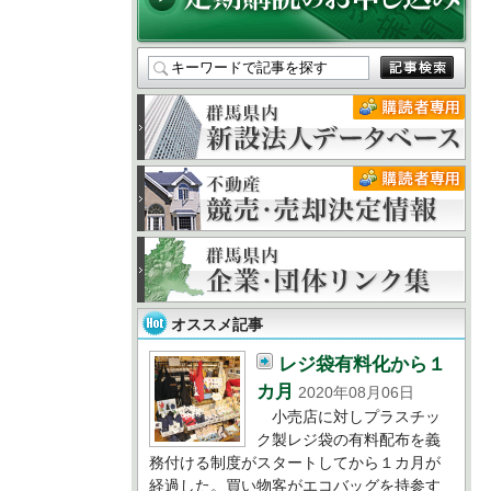
オススメ記事
レジ袋有料化から１
カ月
2020年08月06日
小売店に対しプラスチッ
ク製レジ袋の有料配布を義
務付ける制度がスタートしてから１カ月が
経過した。買い物客がエコバッグを持参す