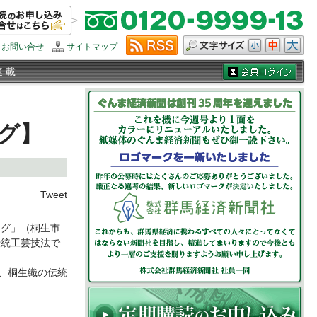
お問い合せ
サイトマップ
連 載
グ】
Tweet
グ」（桐生市
伝統工芸技法で
、桐生織の伝統