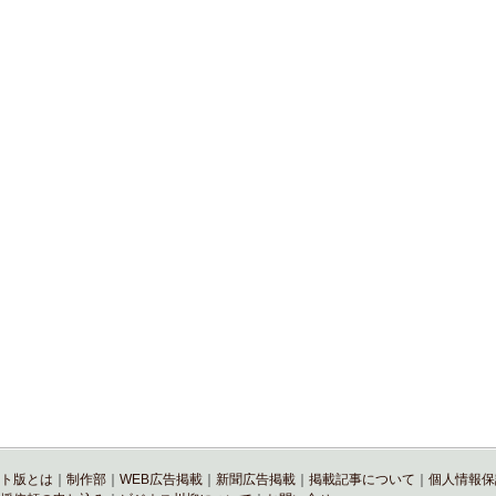
ト版とは
｜
制作部
｜
WEB広告掲載
｜
新聞広告掲載
｜
掲載記事について
｜
個人情報保