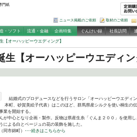
専門紙
ニュース掲載のご依頼
取材のご依頼
造・ソフト
流通・金融
企画特集
ぐんけい録
社長訪問
生【オーハッピーウエディング】
誕生【オーハッピーウエディン
結婚式のプロデュースなどを行うサロン「オーハッピーウエディン
本町、砂賀美絵子代表）はこのほど、群馬県産シルクを使い桐生の
事業を開始する。
んが中心となり企画・製作。反物は県産生糸「ぐんま２００」を使用し
うによる白とベージュの花の装飾を施した。
（同市錦町）
･･･続きはこちらから