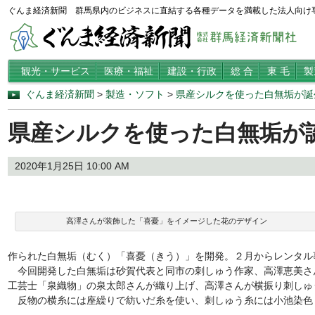
ぐんま経済新聞 群馬県内のビジネスに直結する各種データを満載した法人向け
観光・サービス
医療・福祉
建設・行政
総 合
東 毛
製
ぐんま経済新聞
>
製造・ソフト
>
県産シルクを使った白無垢が誕
県産シルクを使った白無垢が
2020年1月25日 10:00 AM
高澤さんが装飾した「喜憂」をイメージした花のデザイン
作られた白無垢（むく）「喜憂（きう）」を開発。２月からレンタル
今回開発した白無垢は砂賀代表と同市の刺しゅう作家、高澤恵美さ
工芸士「泉織物」の泉太郎さんが織り上げ、高澤さんが横振り刺しゅ
反物の横糸には座繰りで紡いだ糸を使い、刺しゅう糸には小池染色