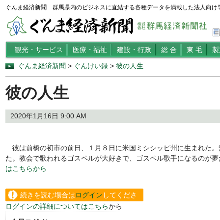
ぐんま経済新聞 群馬県内のビジネスに直結する各種データを満載した法人向け
観光・サービス
医療・福祉
建設・行政
総 合
東 毛
製
ぐんま経済新聞
>
ぐんけい録
>
彼の人生
彼の人生
2020年1月16日 9:00 AM
彼は前橋の初市の前日、１月８日に米国ミシシッピ州に生まれた。
た。教会で歌われるゴスペルが大好きで、ゴスペル歌手になるのが夢
はこちらから
続きを読む場合は
ログイン
してくださ
ログインの詳細についてはこちら
から
い。