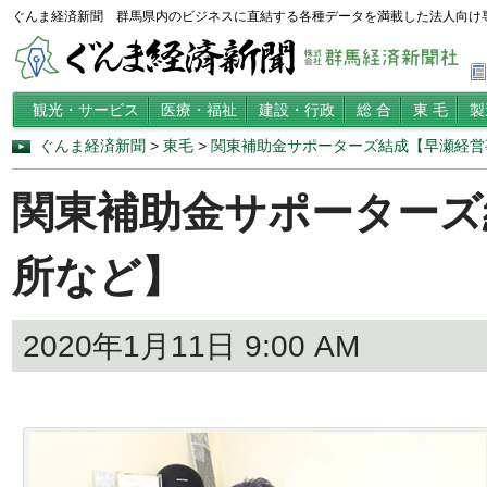
ぐんま経済新聞 群馬県内のビジネスに直結する各種データを満載した法人向け
観光・サービス
医療・福祉
建設・行政
総 合
東 毛
製
ぐんま経済新聞
>
東毛
>
関東補助金サポーターズ結成【早瀬経営
関東補助金サポーターズ
所など】
2020年1月11日 9:00 AM