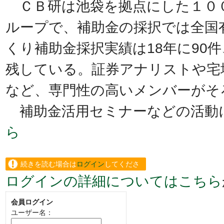
ＣＢ研は池袋を拠点にした１０
ループで、補助金の採択では全国
くり補助金採択実績は18年に90
残している。証券アナリストや宅
など、専門性の高いメンバーがそ
補助金活用セミナーなどの活動
ら
続きを読む場合は
ログイン
してくださ
ログインの詳細についてはこちら
い。
会員ログイン
ユーザー名：