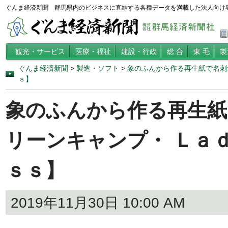
ぐんま経済新聞 群馬県内のビジネスに直結する各種データを満載した法人向け
観光・サービス
医療・福祉
建設・行政
総 合
東 毛
製
ぐんま経済新聞
>
製造・ソフト
>
象のふんから作る再生紙で名刺
ｓ】
象のふんから作る再生紙
リーンキャンプ・ Ｌａ
ｓｓ】
2019年11月30日 10:00 AM