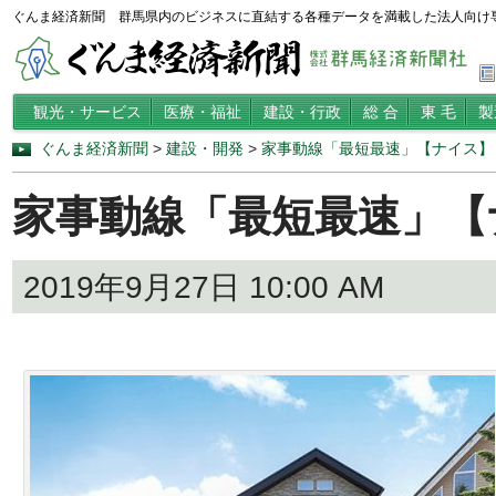
ぐんま経済新聞 群馬県内のビジネスに直結する各種データを満載した法人向け
観光・サービス
医療・福祉
建設・行政
総 合
東 毛
製
ぐんま経済新聞
>
建設・開発
>
家事動線「最短最速」【ナイス】
家事動線「最短最速」【
2019年9月27日 10:00 AM