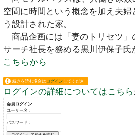
空間に時間という概念を加え夫婦
う設計された家。
商品企画には「妻のトリセツ」
サーチ社長を務める黒川伊保子氏
こちらから
続きを読む場合は
ログイン
してくださ
ログインの詳細についてはこちら
い。
会員ログイン
ユーザー名：
パスワード：