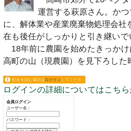
運営する萩原さん。かつ
に、解体業や産業廃棄物処理会社
在も後任がしっかりと引き継いで
18年前に農園を始めたきっかけ
高町の山（現農園）を見下ろした
続きを読む場合は
ログイン
してくださ
ログインの詳細についてはこちら
い。
会員ログイン
ユーザー名：
パスワード：