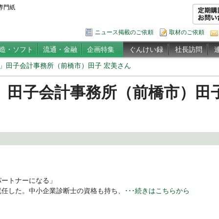
専門紙
ニュース掲載のご依頼
取材のご依頼
造・ソフト
流通・金融
企画特集
ぐんけい録
社長訪問
」田子会計事務所（前橋市）田子 宏美さん
」田子会計事務所（前橋市）田子
ートナーになる」
任した。中小企業診断士の資格も持ち、
･･･続きはこちらから