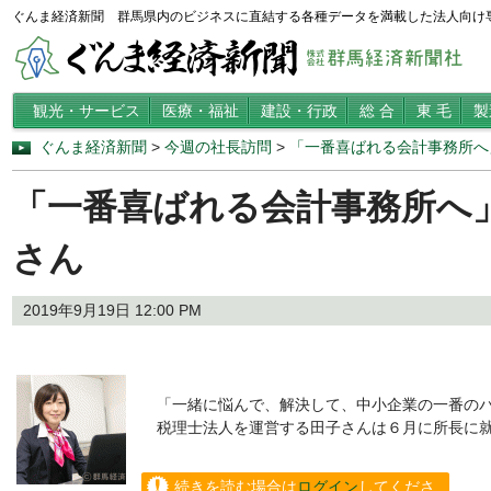
ぐんま経済新聞 群馬県内のビジネスに直結する各種データを満載した法人向け
観光・サービス
医療・福祉
建設・行政
総 合
東 毛
製
ぐんま経済新聞
>
今週の社長訪問
>
「一番喜ばれる会計事務所へ
「一番喜ばれる会計事務所へ
さん
2019年9月19日 12:00 PM
「一緒に悩んで、解決して、中小企業の一番のパ
税理士法人を運営する田子さんは６月に所長に就
続きを読む場合は
ログイン
してくださ