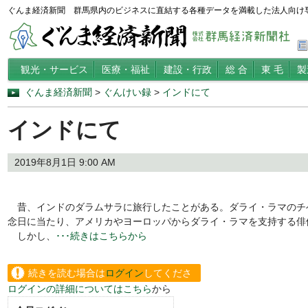
ぐんま経済新聞 群馬県内のビジネスに直結する各種データを満載した法人向け
観光・サービス
医療・福祉
建設・行政
総 合
東 毛
製
ぐんま経済新聞
>
ぐんけい録
>
インドにて
インドにて
2019年8月1日 9:00 AM
昔、インドのダラムサラに旅行したことがある。ダライ・ラマのチ
念日に当たり、アメリカやヨーロッパからダライ・ラマを支持する俳
しかし、
･･･続きはこちらから
続きを読む場合は
ログイン
してくださ
ログインの詳細についてはこちら
から
い。